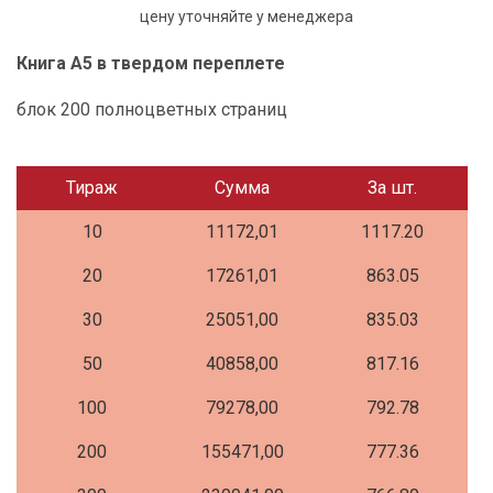
цену уточняйте у менеджера
Книга А5 в твердом переплете
блок 200 полноцветных страниц
Тираж
Сумма
За шт.
10
11172,01
1117.20
20
17261,01
863.05
30
25051,00
835.03
50
40858,00
817.16
100
79278,00
792.78
200
155471,00
777.36