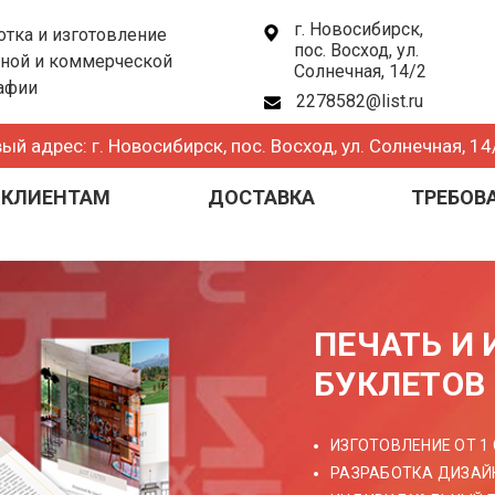
г. Новосибирск,
отка и изготовление
пос. Восход, ул.
ной и коммерческой
Солнечная, 14/2
афии
2278582@list.ru
вый адрес:
г. Новосибирск, пос. Восход, ул. Солнечная, 14
 КЛИЕНТАМ
ДОСТАВКА
ТРЕБОВ
ПЕЧАТЬ И
БУКЛЕТОВ
ИЗГОТОВЛЕНИЕ ОТ 1
РАЗРАБОТКА ДИЗАЙ