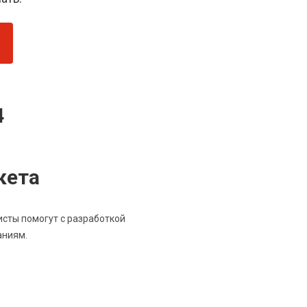
4
кета
исты помогут с разработкой
аниям.