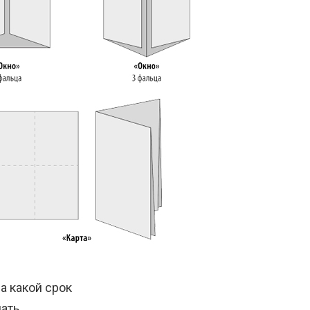
а какой срок
ать.